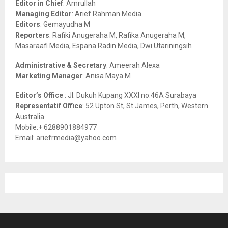
Editor in Chief
: Amrullah
r
R
Managing Editor
: Arief Rahman Media
:
Editors
: Gemayudha M
C
Reporters
: Rafiki Anugeraha M, Rafika Anugeraha M,
Masaraafi Media, Espana Radin Media, Dwi Utariningsih
H
Administrative & Secretary
: Ameerah Alexa
Marketing Manager
: Anisa Maya M
Editor’s Office
: Jl. Dukuh Kupang XXXI no.46A Surabaya
Representatif Office
: 52 Upton St, St James, Perth, Western
Australia
Mobile:+ 6288901884977
Email: ariefrmedia@yahoo.com