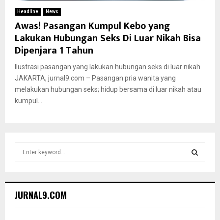
Headline
News
Awas! Pasangan Kumpul Kebo yang
Lakukan Hubungan Seks Di Luar Nikah Bisa
Dipenjara 1 Tahun
Ilustrasi pasangan yang lakukan hubungan seks di luar nikah
JAKARTA, jurnal9.com – Pasangan pria wanita yang
melakukan hubungan seks; hidup bersama di luar nikah atau
kumpul...
S
e
a
S
r
c
E
JURNAL9.COM
h
f
A
o