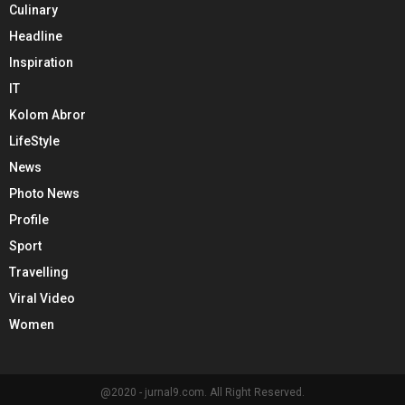
Culinary
Headline
Inspiration
IT
Kolom Abror
LifeStyle
News
Photo News
Profile
Sport
Travelling
Viral Video
Women
@2020 - jurnal9.com. All Right Reserved.