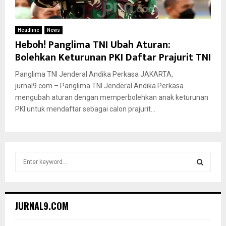
Headline
News
Heboh! Panglima TNI Ubah Aturan:
Bolehkan Keturunan PKI Daftar Prajurit TNI
Panglima TNI Jenderal Andika Perkasa JAKARTA,
jurnal9.com – Panglima TNI Jenderal Andika Perkasa
mengubah aturan dengan memperbolehkan anak keturunan
PKI untuk mendaftar sebagai calon prajurit...
S
e
a
S
r
c
E
JURNAL9.COM
h
f
A