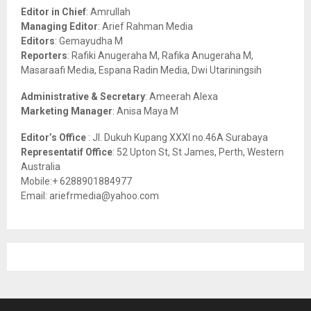
o
Editor in Chief
: Amrullah
r
R
Managing Editor
: Arief Rahman Media
:
Editors
: Gemayudha M
C
Reporters
: Rafiki Anugeraha M, Rafika Anugeraha M,
Masaraafi Media, Espana Radin Media, Dwi Utariningsih
H
Administrative & Secretary
: Ameerah Alexa
Marketing Manager
: Anisa Maya M
Editor’s Office
: Jl. Dukuh Kupang XXXI no.46A Surabaya
Representatif Office
: 52 Upton St, St James, Perth, Western
Australia
Mobile:+ 6288901884977
Email: ariefrmedia@yahoo.com