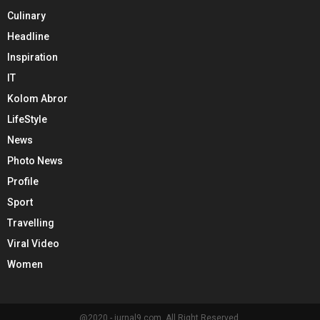
Culinary
Headline
Inspiration
IT
Kolom Abror
LifeStyle
News
Photo News
Profile
Sport
Travelling
Viral Video
Women
@2020 - jurnal9.com. All Right Reserved.