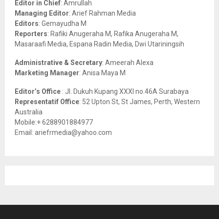
Editor in Chief
: Amrullah
r
R
Managing Editor
: Arief Rahman Media
:
Editors
: Gemayudha M
C
Reporters
: Rafiki Anugeraha M, Rafika Anugeraha M,
Masaraafi Media, Espana Radin Media, Dwi Utariningsih
H
Administrative & Secretary
: Ameerah Alexa
Marketing Manager
: Anisa Maya M
Editor’s Office
: Jl. Dukuh Kupang XXXI no.46A Surabaya
Representatif Office
: 52 Upton St, St James, Perth, Western
Australia
Mobile:+ 6288901884977
Email: ariefrmedia@yahoo.com