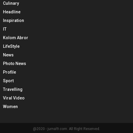
Culinary
Headline
Inspiration
IT
Kolom Abror
LifeStyle
News
Photo News
Profile
Sport
Travelling
Viral Video
Women
@2020 - jurnal9.com. All Right Reserved.