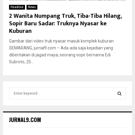
Headline
News
2 Wanita Numpang Truk, Tiba-Tiba Hilang,
Sopir Baru Sadar: Truknya Nyasar ke
Kuburan
Gambar dari video truk nyasar masuk komplek kuburan
SEMARANG, jurnal9.com – Ada-ada saja kejadian yang
diberitakan di jagad maya, seorang sopir bernama Edi
Subroto, 25...
S
e
a
S
r
c
E
JURNAL9.COM
h
f
A
o