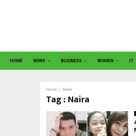
HOME
NEWS
BUSINESS
WOMEN
IT
Home
Naira
Tag : Naira