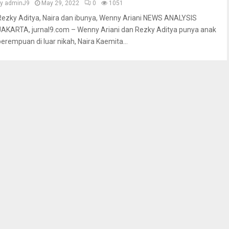
by
adminJ9
May 29, 2022
0
1051
Rezky Aditya, Naira dan ibunya, Wenny Ariani NEWS ANALYSIS
JAKARTA, jurnal9.com – Wenny Ariani dan Rezky Aditya punya anak
perempuan di luar nikah, Naira Kaemita...