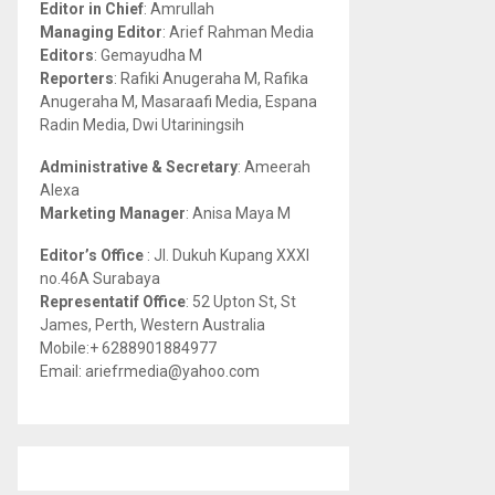
Editor in Chief
: Amrullah
r
R
Managing Editor
: Arief Rahman Media
:
Editors
: Gemayudha M
C
Reporters
: Rafiki Anugeraha M, Rafika
Anugeraha M, Masaraafi Media, Espana
H
Radin Media, Dwi Utariningsih
Administrative & Secretary
: Ameerah
Alexa
Marketing Manager
: Anisa Maya M
Editor’s Office
: Jl. Dukuh Kupang XXXI
no.46A Surabaya
Representatif Office
: 52 Upton St, St
James, Perth, Western Australia
Mobile:+ 6288901884977
Email: ariefrmedia@yahoo.com