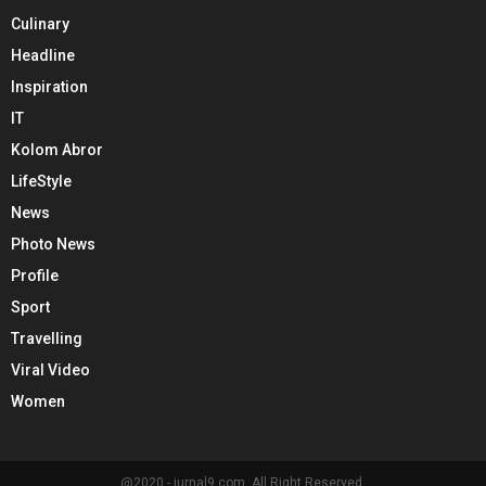
Culinary
Headline
Inspiration
IT
Kolom Abror
LifeStyle
News
Photo News
Profile
Sport
Travelling
Viral Video
Women
@2020 - jurnal9.com. All Right Reserved.