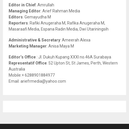
o
Editor in Chief
: Amrullah
r
R
Managing Editor
: Arief Rahman Media
:
Editors
: Gemayudha M
C
Reporters
: Rafiki Anugeraha M, Rafika Anugeraha M,
Masaraafi Media, Espana Radin Media, Dwi Utariningsih
H
Administrative & Secretary
: Ameerah Alexa
Marketing Manager
: Anisa Maya M
Editor’s Office
: Jl. Dukuh Kupang XXXI no.46A Surabaya
Representatif Office
: 52 Upton St, St James, Perth, Western
Australia
Mobile:+ 6288901884977
Email: ariefrmedia@yahoo.com