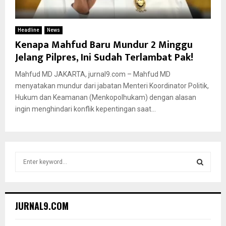
Headline
News
Kenapa Mahfud Baru Mundur 2 Minggu
Jelang Pilpres, Ini Sudah Terlambat Pak!
Mahfud MD JAKARTA, jurnal9.com – Mahfud MD
menyatakan mundur dari jabatan Menteri Koordinator Politik,
Hukum dan Keamanan (Menkopolhukam) dengan alasan
ingin menghindari konflik kepentingan saat...
S
e
a
S
r
c
E
JURNAL9.COM
h
f
A