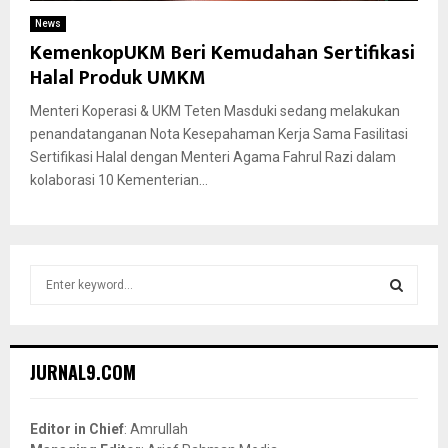
News
KemenkopUKM Beri Kemudahan Sertifikasi
Halal Produk UMKM
Menteri Koperasi & UKM Teten Masduki sedang melakukan
penandatanganan Nota Kesepahaman Kerja Sama Fasilitasi
Sertifikasi Halal dengan Menteri Agama Fahrul Razi dalam
kolaborasi 10 Kementerian...
S
e
a
S
r
c
E
JURNAL9.COM
h
f
A
o
Editor in Chief
: Amrullah
r
R