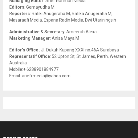
Managing Editor
: Arief Rahman Media
:
Editors
: Gemayudha M
C
Reporters
: Rafiki Anugeraha M, Rafika Anugeraha M,
Masaraafi Media, Espana Radin Media, Dwi Utariningsih
H
Administrative & Secretary
: Ameerah Alexa
Marketing Manager
: Anisa Maya M
Editor’s Office
: Jl. Dukuh Kupang XXXI no.46A Surabaya
Representatif Office
: 52 Upton St, St James, Perth, Western
Australia
Mobile:+ 6288901884977
Email: ariefrmedia@yahoo.com