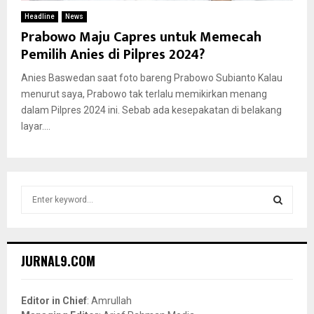
Headline
News
Prabowo Maju Capres untuk Memecah
Pemilih Anies di Pilpres 2024?
Anies Baswedan saat foto bareng Prabowo Subianto Kalau
menurut saya, Prabowo tak terlalu memikirkan menang
dalam Pilpres 2024 ini. Sebab ada kesepakatan di belakang
layar....
S
e
a
S
r
c
E
JURNAL9.COM
h
f
A
o
Editor in Chief
: Amrullah
r
R