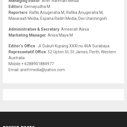
Managing Editor
: Arief Rahman Media
:
Editors
: Gemayudha M
C
Reporters
: Rafiki Anugeraha M, Rafika Anugeraha M,
Masaraafi Media, Espana Radin Media, Dwi Utariningsih
H
Administrative & Secretary
: Ameerah Alexa
Marketing Manager
: Anisa Maya M
Editor’s Office
: Jl. Dukuh Kupang XXXI no.46A Surabaya
Representatif Office
: 52 Upton St, St James, Perth, Western
Australia
Mobile:+ 6288901884977
Email: ariefrmedia@yahoo.com