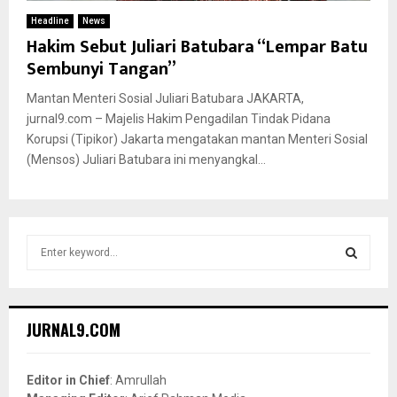
Headline
News
Hakim Sebut Juliari Batubara “Lempar Batu
Sembunyi Tangan”
Mantan Menteri Sosial Juliari Batubara JAKARTA,
jurnal9.com – Majelis Hakim Pengadilan Tindak Pidana
Korupsi (Tipikor) Jakarta mengatakan mantan Menteri Sosial
(Mensos) Juliari Batubara ini menyangkal...
S
e
a
S
r
c
E
JURNAL9.COM
h
f
A
o
Editor in Chief
: Amrullah
r
R