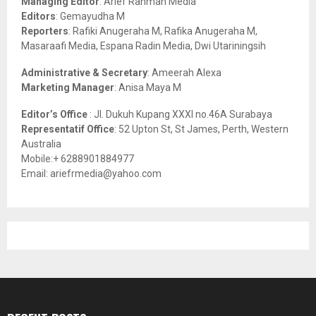
Managing Editor
: Arief Rahman Media
:
Editors
: Gemayudha M
C
Reporters
: Rafiki Anugeraha M, Rafika Anugeraha M,
Masaraafi Media, Espana Radin Media, Dwi Utariningsih
H
Administrative & Secretary
: Ameerah Alexa
Marketing Manager
: Anisa Maya M
Editor’s Office
: Jl. Dukuh Kupang XXXI no.46A Surabaya
Representatif Office
: 52 Upton St, St James, Perth, Western
Australia
Mobile:+ 6288901884977
Email: ariefrmedia@yahoo.com