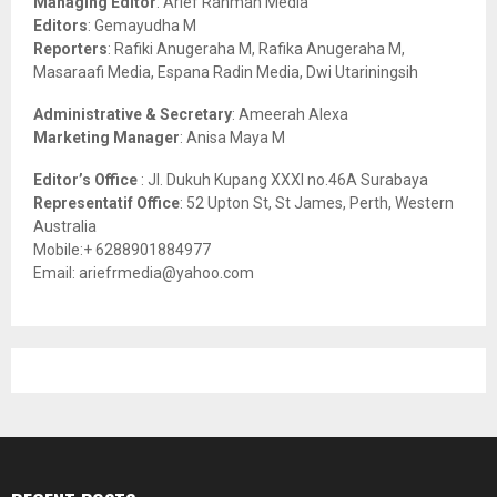
Managing Editor
: Arief Rahman Media
:
Editors
: Gemayudha M
C
Reporters
: Rafiki Anugeraha M, Rafika Anugeraha M,
Masaraafi Media, Espana Radin Media, Dwi Utariningsih
H
Administrative & Secretary
: Ameerah Alexa
Marketing Manager
: Anisa Maya M
Editor’s Office
: Jl. Dukuh Kupang XXXI no.46A Surabaya
Representatif Office
: 52 Upton St, St James, Perth, Western
Australia
Mobile:+ 6288901884977
Email: ariefrmedia@yahoo.com