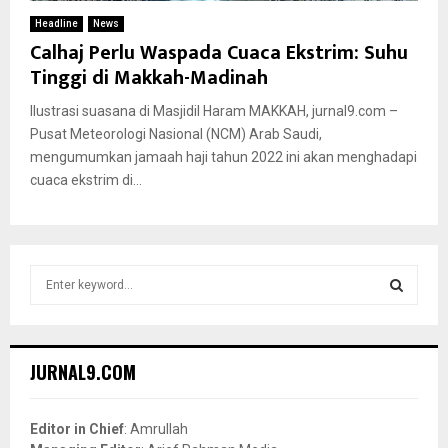
Headline
News
Calhaj Perlu Waspada Cuaca Ekstrim: Suhu
Tinggi di Makkah-Madinah
Ilustrasi suasana di Masjidil Haram MAKKAH, jurnal9.com –
Pusat Meteorologi Nasional (NCM) Arab Saudi,
mengumumkan jamaah haji tahun 2022 ini akan menghadapi
cuaca ekstrim di...
S
e
a
S
r
c
E
JURNAL9.COM
h
f
A
o
Editor in Chief
: Amrullah
r
R