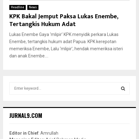
Headline
News
KPK Bakal Jemput Paksa Lukas Enembe,
Tertangkis Hukum Adat
Lukas Enembe Gaya ‘mlipir’ KPK menyidik perkara Lukas
Enembe, tertangkis hukum adat Papua. KPK kerepotan
memeriksa Enembe, Lalu ‘mlipir’, hendak memeriksa isteri
dan anak Enembe....
S
e
a
S
r
c
E
JURNAL9.COM
h
f
A
o
Editor in Chief
: Amrullah
r
R