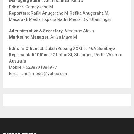
Managing Editor
: Arief Rahman Media
:
Editors
: Gemayudha M
C
Reporters
: Rafiki Anugeraha M, Rafika Anugeraha M,
Masaraafi Media, Espana Radin Media, Dwi Utariningsih
H
Administrative & Secretary
: Ameerah Alexa
Marketing Manager
: Anisa Maya M
Editor’s Office
: Jl. Dukuh Kupang XXXI no.46A Surabaya
Representatif Office
: 52 Upton St, St James, Perth, Western
Australia
Mobile:+ 6288901884977
Email: ariefrmedia@yahoo.com