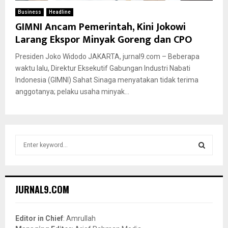
Business
Headline
GIMNI Ancam Pemerintah, Kini Jokowi
Larang Ekspor Minyak Goreng dan CPO
Presiden Joko Widodo JAKARTA, jurnal9.com – Beberapa
waktu lalu, Direktur Eksekutif Gabungan Industri Nabati
Indonesia (GIMNI) Sahat Sinaga menyatakan tidak terima
anggotanya; pelaku usaha minyak...
S
e
a
S
r
c
E
JURNAL9.COM
h
f
A
o
Editor in Chief
: Amrullah
r
R