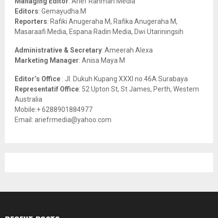
Managing Editor
: Arief Rahman Media
:
Editors
: Gemayudha M
C
Reporters
: Rafiki Anugeraha M, Rafika Anugeraha M,
Masaraafi Media, Espana Radin Media, Dwi Utariningsih
H
Administrative & Secretary
: Ameerah Alexa
Marketing Manager
: Anisa Maya M
Editor’s Office
: Jl. Dukuh Kupang XXXI no.46A Surabaya
Representatif Office
: 52 Upton St, St James, Perth, Western
Australia
Mobile:+ 6288901884977
Email: ariefrmedia@yahoo.com