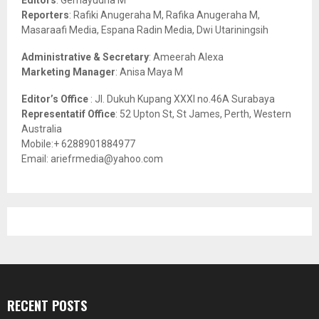
C
Reporters
: Rafiki Anugeraha M, Rafika Anugeraha M,
Masaraafi Media, Espana Radin Media, Dwi Utariningsih
H
Administrative & Secretary
: Ameerah Alexa
Marketing Manager
: Anisa Maya M
Editor’s Office
: Jl. Dukuh Kupang XXXI no.46A Surabaya
Representatif Office
: 52 Upton St, St James, Perth, Western
Australia
Mobile:+ 6288901884977
Email: ariefrmedia@yahoo.com
RECENT POSTS