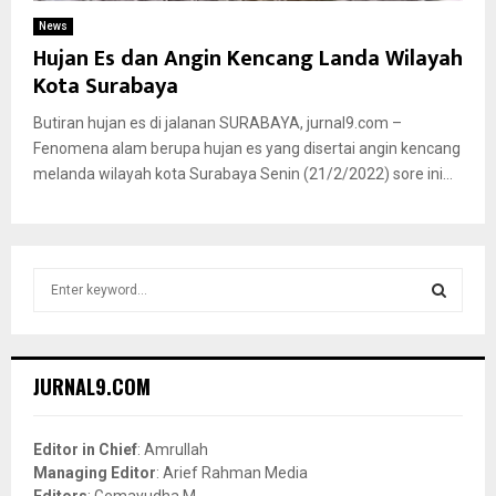
News
Hujan Es dan Angin Kencang Landa Wilayah
Kota Surabaya
Butiran hujan es di jalanan SURABAYA, jurnal9.com –
Fenomena alam berupa hujan es yang disertai angin kencang
melanda wilayah kota Surabaya Senin (21/2/2022) sore ini...
S
e
a
S
r
c
E
JURNAL9.COM
h
f
A
o
Editor in Chief
: Amrullah
r
R
Managing Editor
: Arief Rahman Media
:
Editors
: Gemayudha M