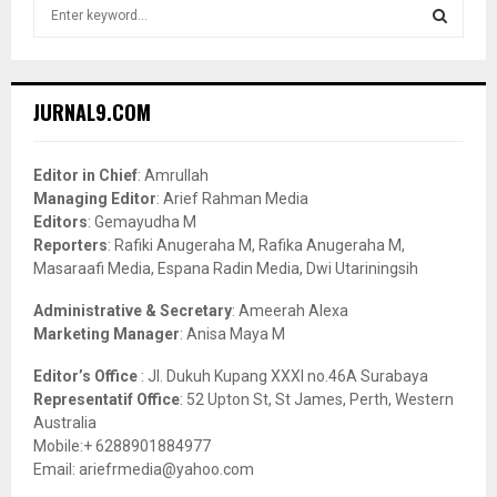
S
e
a
S
r
c
E
JURNAL9.COM
h
f
A
o
Editor in Chief
: Amrullah
r
R
Managing Editor
: Arief Rahman Media
:
Editors
: Gemayudha M
C
Reporters
: Rafiki Anugeraha M, Rafika Anugeraha M,
Masaraafi Media, Espana Radin Media, Dwi Utariningsih
H
Administrative & Secretary
: Ameerah Alexa
Marketing Manager
: Anisa Maya M
Editor’s Office
: Jl. Dukuh Kupang XXXI no.46A Surabaya
Representatif Office
: 52 Upton St, St James, Perth, Western
Australia
Mobile:+ 6288901884977
Email: ariefrmedia@yahoo.com