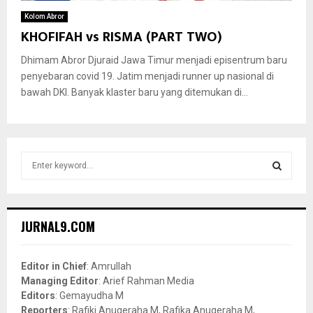
Kolom Abror
KHOFIFAH vs RISMA (PART TWO)
Dhimam Abror Djuraid Jawa Timur menjadi episentrum baru
penyebaran covid 19. Jatim menjadi runner up nasional di
bawah DKI. Banyak klaster baru yang ditemukan di...
S
e
a
S
r
c
E
JURNAL9.COM
h
f
A
o
Editor in Chief
: Amrullah
r
R
Managing Editor
: Arief Rahman Media
:
Editors
: Gemayudha M
C
Reporters
: Rafiki Anugeraha M, Rafika Anugeraha M,