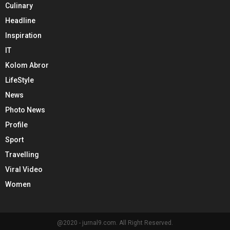
Culinary
Headline
Inspiration
IT
Kolom Abror
LifeStyle
News
Photo News
Profile
Sport
Travelling
Viral Video
Women
@2020 - jurnal9.com. All Right Reserved.