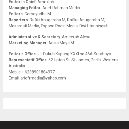
Editor in Chief
: Amrullah
r
R
Managing Editor
: Arief Rahman Media
:
Editors
: Gemayudha M
C
Reporters
: Rafiki Anugeraha M, Rafika Anugeraha M,
Masaraafi Media, Espana Radin Media, Dwi Utariningsih
H
Administrative & Secretary
: Ameerah Alexa
Marketing Manager
: Anisa Maya M
Editor’s Office
: Jl. Dukuh Kupang XXXI no.46A Surabaya
Representatif Office
: 52 Upton St, St James, Perth, Western
Australia
Mobile:+ 6288901884977
Email: ariefrmedia@yahoo.com