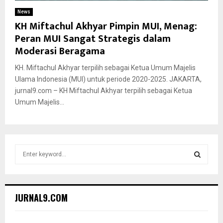
News
KH Miftachul Akhyar Pimpin MUI, Menag:
Peran MUI Sangat Strategis dalam
Moderasi Beragama
KH. Miftachul Akhyar terpilih sebagai Ketua Umum Majelis
Ulama Indonesia (MUI) untuk periode 2020-2025. JAKARTA,
jurnal9.com – KH Miftachul Akhyar terpilih sebagai Ketua
Umum Majelis...
S
e
a
S
r
c
E
JURNAL9.COM
h
f
A
o