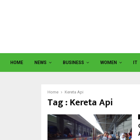
HOME
NEWS
BUSINESS
WOMEN
IT
Home
Kereta Api
Tag : Kereta Api