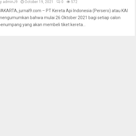
by
adminJ9
October 19, 2021
0
572
JAKARTA, jurnal9.com – PT Kereta Api Indonesia (Persero) atau KAI
mengumumkan bahwa mulai 26 Oktober 2021 bagi setiap calon
penumpang yang akan membeli tiket kereta...