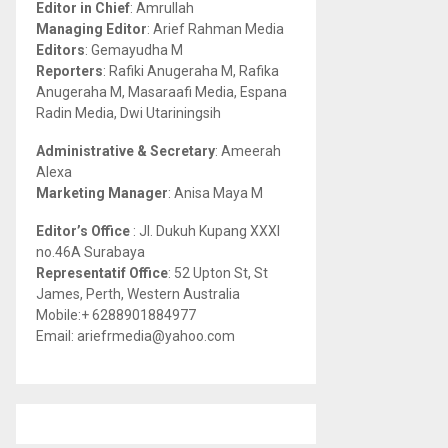
Editor in Chief
: Amrullah
r
R
Managing Editor
: Arief Rahman Media
:
Editors
: Gemayudha M
C
Reporters
: Rafiki Anugeraha M, Rafika
Anugeraha M, Masaraafi Media, Espana
H
Radin Media, Dwi Utariningsih
Administrative & Secretary
: Ameerah
Alexa
Marketing Manager
: Anisa Maya M
Editor’s Office
: Jl. Dukuh Kupang XXXI
no.46A Surabaya
Representatif Office
: 52 Upton St, St
James, Perth, Western Australia
Mobile:+ 6288901884977
Email: ariefrmedia@yahoo.com