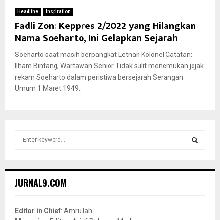
Headline
Inspiration
Fadli Zon: Keppres 2/2022 yang Hilangkan
Nama Soeharto, Ini Gelapkan Sejarah
Soeharto saat masih berpangkat Letnan Kolonel Catatan:
Ilham Bintang, Wartawan Senior Tidak sulit menemukan jejak
rekam Soeharto dalam peristiwa bersejarah Serangan
Umum 1 Maret 1949...
S
e
a
S
r
c
E
JURNAL9.COM
h
f
A
o
Editor in Chief
: Amrullah
r
R