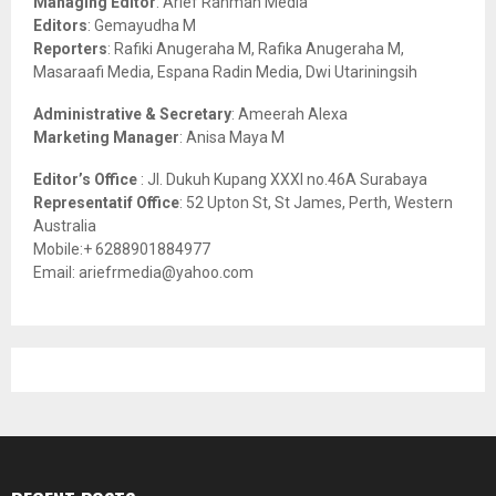
Managing Editor
: Arief Rahman Media
:
Editors
: Gemayudha M
C
Reporters
: Rafiki Anugeraha M, Rafika Anugeraha M,
Masaraafi Media, Espana Radin Media, Dwi Utariningsih
H
Administrative & Secretary
: Ameerah Alexa
Marketing Manager
: Anisa Maya M
Editor’s Office
: Jl. Dukuh Kupang XXXI no.46A Surabaya
Representatif Office
: 52 Upton St, St James, Perth, Western
Australia
Mobile:+ 6288901884977
Email: ariefrmedia@yahoo.com