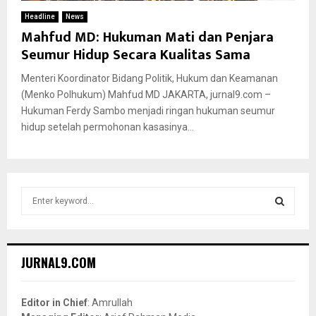
Headline
News
Mahfud MD: Hukuman Mati dan Penjara
Seumur Hidup Secara Kualitas Sama
Menteri Koordinator Bidang Politik, Hukum dan Keamanan
(Menko Polhukum) Mahfud MD JAKARTA, jurnal9.com –
Hukuman Ferdy Sambo menjadi ringan hukuman seumur
hidup setelah permohonan kasasinya...
S
e
a
S
r
c
E
JURNAL9.COM
h
f
A
o
Editor in Chief
: Amrullah
r
R