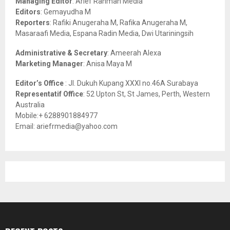
Managing Editor
: Arief Rahman Media
:
Editors
: Gemayudha M
C
Reporters
: Rafiki Anugeraha M, Rafika Anugeraha M,
Masaraafi Media, Espana Radin Media, Dwi Utariningsih
H
Administrative & Secretary
: Ameerah Alexa
Marketing Manager
: Anisa Maya M
Editor’s Office
: Jl. Dukuh Kupang XXXI no.46A Surabaya
Representatif Office
: 52 Upton St, St James, Perth, Western
Australia
Mobile:+ 6288901884977
Email: ariefrmedia@yahoo.com