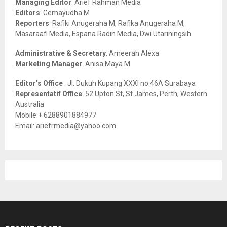
Managing Editor
: Arief Rahman Media
:
Editors
: Gemayudha M
C
Reporters
: Rafiki Anugeraha M, Rafika Anugeraha M,
Masaraafi Media, Espana Radin Media, Dwi Utariningsih
H
Administrative & Secretary
: Ameerah Alexa
Marketing Manager
: Anisa Maya M
Editor’s Office
: Jl. Dukuh Kupang XXXI no.46A Surabaya
Representatif Office
: 52 Upton St, St James, Perth, Western
Australia
Mobile:+ 6288901884977
Email: ariefrmedia@yahoo.com