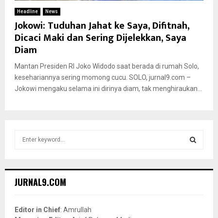
Headline
News
Jokowi: Tuduhan Jahat ke Saya, Difitnah,
Dicaci Maki dan Sering Dijelekkan, Saya
Diam
Mantan Presiden RI Joko Widodo saat berada di rumah Solo,
kesehariannya sering momong cucu. SOLO, jurnal9.com –
Jokowi mengaku selama ini dirinya diam, tak menghiraukan...
S
e
a
S
r
c
E
JURNAL9.COM
h
f
A
o
Editor in Chief
: Amrullah
r
R