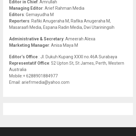
Editor in Chief
: Amrullah
r
R
Managing Editor
: Arief Rahman Media
:
Editors
: Gemayudha M
C
Reporters
: Rafiki Anugeraha M, Rafika Anugeraha M,
Masaraafi Media, Espana Radin Media, Dwi Utariningsih
H
Administrative & Secretary
: Ameerah Alexa
Marketing Manager
: Anisa Maya M
Editor’s Office
: Jl. Dukuh Kupang XXXI no.46A Surabaya
Representatif Office
: 52 Upton St, St James, Perth, Western
Australia
Mobile:+ 6288901884977
Email: ariefrmedia@yahoo.com