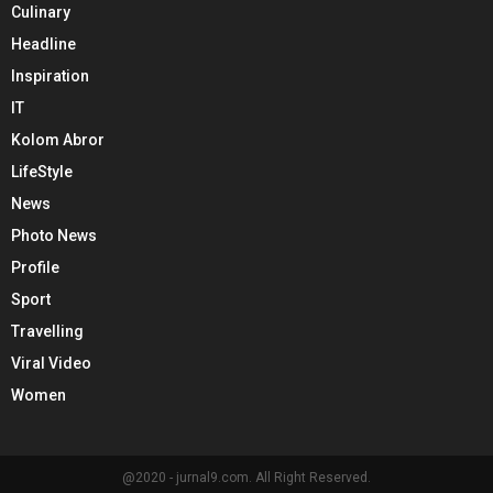
Culinary
Headline
Inspiration
IT
Kolom Abror
LifeStyle
News
Photo News
Profile
Sport
Travelling
Viral Video
Women
@2020 - jurnal9.com. All Right Reserved.