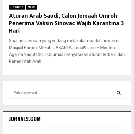
Headline
News
Aturan Arab Saudi, Calon Jemaah Umroh
Penerima Vaksin Sinovac Wajib Karantina 3
Hari
Suasana jemaah yang sedang melakukan ibadah umrah di
Masjidil Haram, Mekah. JAKARTA, jurnal9.com – Menteri
Agama Yaqut Cholil Qoumas menyatakan aturan terbaru dari
Pemerintah Arab...
S
e
a
S
r
c
E
JURNAL9.COM
h
f
A
o