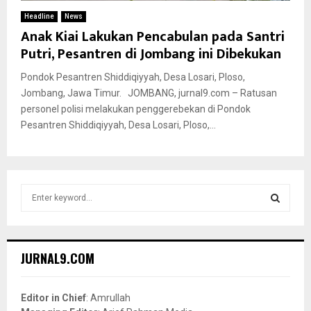
Headline
News
Anak Kiai Lakukan Pencabulan pada Santri
Putri, Pesantren di Jombang ini Dibekukan
Pondok Pesantren Shiddiqiyyah, Desa Losari, Ploso,
Jombang, Jawa Timur. JOMBANG, jurnal9.com – Ratusan
personel polisi melakukan penggerebekan di Pondok
Pesantren Shiddiqiyyah, Desa Losari, Ploso,...
S
e
a
S
r
c
E
JURNAL9.COM
h
f
A
o
Editor in Chief
: Amrullah
r
R