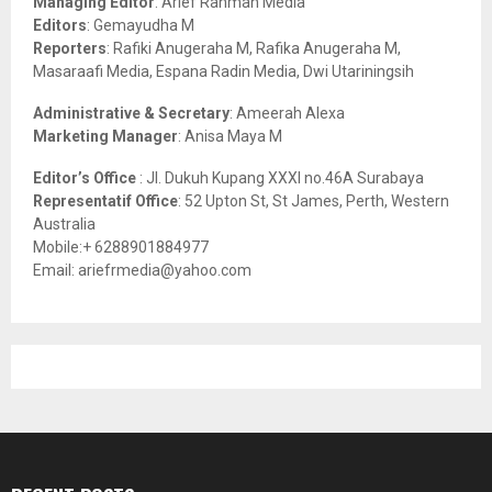
Managing Editor
: Arief Rahman Media
:
Editors
: Gemayudha M
C
Reporters
: Rafiki Anugeraha M, Rafika Anugeraha M,
Masaraafi Media, Espana Radin Media, Dwi Utariningsih
H
Administrative & Secretary
: Ameerah Alexa
Marketing Manager
: Anisa Maya M
Editor’s Office
: Jl. Dukuh Kupang XXXI no.46A Surabaya
Representatif Office
: 52 Upton St, St James, Perth, Western
Australia
Mobile:+ 6288901884977
Email: ariefrmedia@yahoo.com