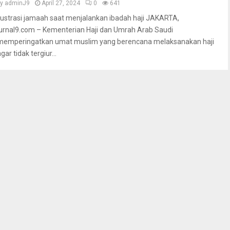
by
adminJ9
April 27, 2024
0
641
Ilustrasi jamaah saat menjalankan ibadah haji JAKARTA,
jurnal9.com – Kementerian Haji dan Umrah Arab Saudi
memperingatkan umat muslim yang berencana melaksanakan haji
gar tidak tergiur...