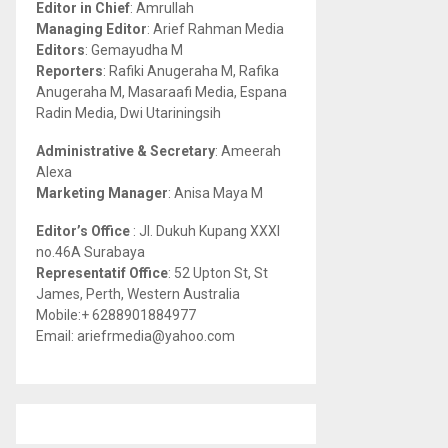
Editor in Chief
: Amrullah
r
R
Managing Editor
: Arief Rahman Media
:
Editors
: Gemayudha M
C
Reporters
: Rafiki Anugeraha M, Rafika
Anugeraha M, Masaraafi Media, Espana
H
Radin Media, Dwi Utariningsih
Administrative & Secretary
: Ameerah
Alexa
Marketing Manager
: Anisa Maya M
Editor’s Office
: Jl. Dukuh Kupang XXXI
no.46A Surabaya
Representatif Office
: 52 Upton St, St
James, Perth, Western Australia
Mobile:+ 6288901884977
Email: ariefrmedia@yahoo.com