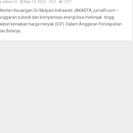
by
adminJ9
May 19, 2022
0
1227
Menteri Keuangan Sri Mulyani Indrawati JAKARTA, jurnal9.com –
Anggaran subsidi dan kompensasi energi bisa melonjak tinggi
akibat kenaikan harga minyak (ICP). Dalam Anggaran Pendapatan
an Belanja...