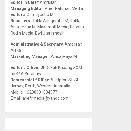
Editor in Chief
: Amrullah
r
R
Managing Editor
: Arief Rahman Media
:
Editors
: Gemayudha M
C
Reporters
: Rafiki Anugeraha M, Rafika
Anugeraha M, Masaraafi Media, Espana
H
Radin Media, Dwi Utariningsih
Administrative & Secretary
: Ameerah
Alexa
Marketing Manager
: Anisa Maya M
Editor’s Office
: Jl. Dukuh Kupang XXXI
no.46A Surabaya
Representatif Office
: 52 Upton St, St
James, Perth, Western Australia
Mobile:+ 6288901884977
Email: ariefrmedia@yahoo.com