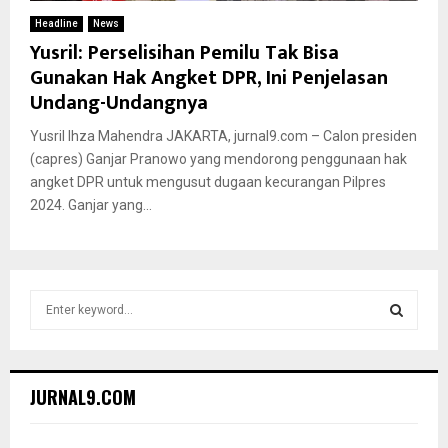
Headline
News
Yusril: Perselisihan Pemilu Tak Bisa
Gunakan Hak Angket DPR, Ini Penjelasan
Undang-Undangnya
Yusril Ihza Mahendra JAKARTA, jurnal9.com – Calon presiden
(capres) Ganjar Pranowo yang mendorong penggunaan hak
angket DPR untuk mengusut dugaan kecurangan Pilpres
2024. Ganjar yang...
S
e
a
S
r
c
E
JURNAL9.COM
h
f
A
o