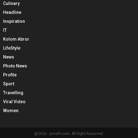
Culinary
Headline
Inspiration
IT
Kolom Abror
LifeStyle
News
Photo News
Profile
Sport
Travelling
Viral Video
Women
@2020 - jurnal9.com. All Right Reserved.