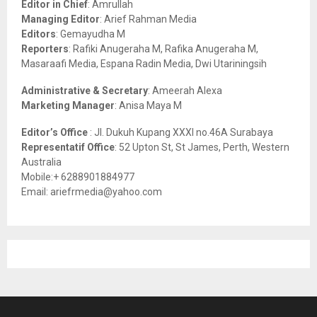
Editor in Chief
: Amrullah
r
R
Managing Editor
: Arief Rahman Media
:
Editors
: Gemayudha M
C
Reporters
: Rafiki Anugeraha M, Rafika Anugeraha M,
Masaraafi Media, Espana Radin Media, Dwi Utariningsih
H
Administrative & Secretary
: Ameerah Alexa
Marketing Manager
: Anisa Maya M
Editor’s Office
: Jl. Dukuh Kupang XXXI no.46A Surabaya
Representatif Office
: 52 Upton St, St James, Perth, Western
Australia
Mobile:+ 6288901884977
Email: ariefrmedia@yahoo.com