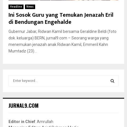
Headline
News
Ini Sosok Guru yang Temukan Jenazah Eril
di Bendungan Engehalde
Gubernur Jabar, Ridwan Kamil bersama Geraldine Beldi (foto
dok. keluarga) BERN, jurnal9.com – Seorang warga yang
menemukan jenazah anak Ridwan Kamil, Emmeril Kahn
Mumtadz (23)...
S
e
a
S
r
c
E
JURNAL9.COM
h
f
A
o
Editor in Chief
: Amrullah
r
R