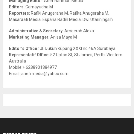
Managing Editor
: Arief Rahman Media
:
Editors
: Gemayudha M
C
Reporters
: Rafiki Anugeraha M, Rafika Anugeraha M,
Masaraafi Media, Espana Radin Media, Dwi Utariningsih
H
Administrative & Secretary
: Ameerah Alexa
Marketing Manager
: Anisa Maya M
Editor’s Office
: Jl. Dukuh Kupang XXXI no.46A Surabaya
Representatif Office
: 52 Upton St, St James, Perth, Western
Australia
Mobile:+ 6288901884977
Email: ariefrmedia@yahoo.com