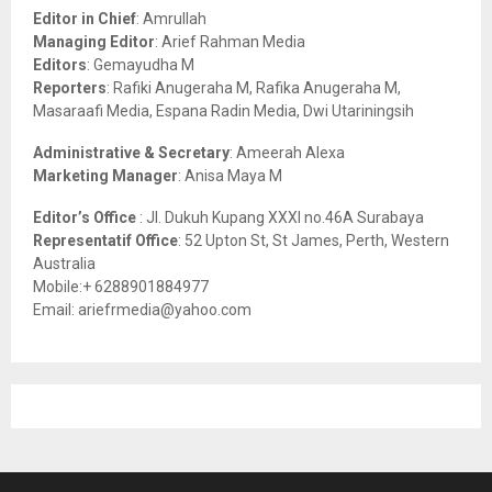
o
Editor in Chief
: Amrullah
r
R
Managing Editor
: Arief Rahman Media
:
Editors
: Gemayudha M
C
Reporters
: Rafiki Anugeraha M, Rafika Anugeraha M,
Masaraafi Media, Espana Radin Media, Dwi Utariningsih
H
Administrative & Secretary
: Ameerah Alexa
Marketing Manager
: Anisa Maya M
Editor’s Office
: Jl. Dukuh Kupang XXXI no.46A Surabaya
Representatif Office
: 52 Upton St, St James, Perth, Western
Australia
Mobile:+ 6288901884977
Email: ariefrmedia@yahoo.com