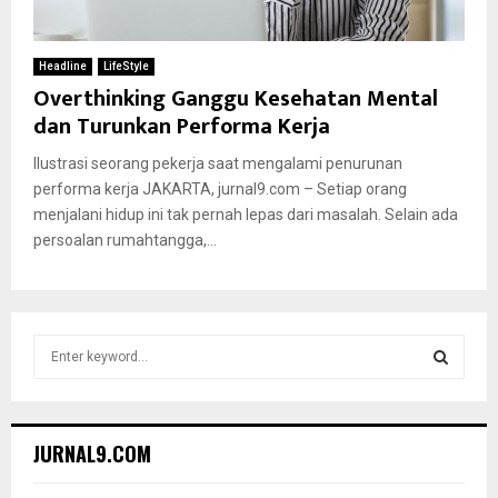
Headline
LifeStyle
Overthinking Ganggu Kesehatan Mental
dan Turunkan Performa Kerja
Ilustrasi seorang pekerja saat mengalami penurunan
performa kerja JAKARTA, jurnal9.com – Setiap orang
menjalani hidup ini tak pernah lepas dari masalah. Selain ada
persoalan rumahtangga,...
S
e
a
S
r
c
E
JURNAL9.COM
h
f
A