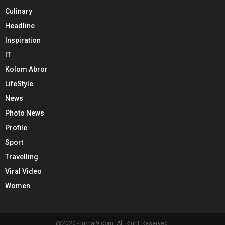
Culinary
Headline
Inspiration
IT
Kolom Abror
LifeStyle
News
Photo News
Profile
Sport
Travelling
Viral Video
Women
@2020 - jurnal9.com. All Right Reserved.