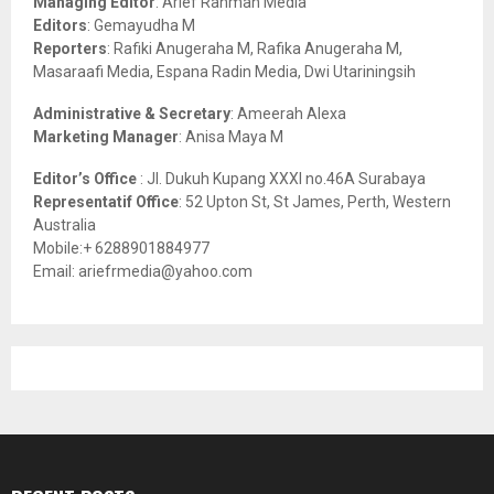
Managing Editor
: Arief Rahman Media
:
Editors
: Gemayudha M
C
Reporters
: Rafiki Anugeraha M, Rafika Anugeraha M,
Masaraafi Media, Espana Radin Media, Dwi Utariningsih
H
Administrative & Secretary
: Ameerah Alexa
Marketing Manager
: Anisa Maya M
Editor’s Office
: Jl. Dukuh Kupang XXXI no.46A Surabaya
Representatif Office
: 52 Upton St, St James, Perth, Western
Australia
Mobile:+ 6288901884977
Email: ariefrmedia@yahoo.com