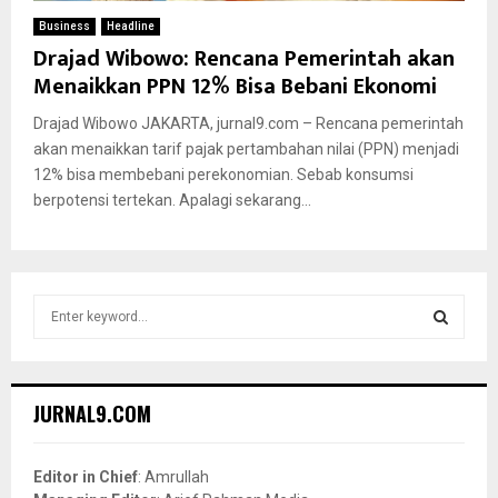
Business
Headline
Drajad Wibowo: Rencana Pemerintah akan
Menaikkan PPN 12% Bisa Bebani Ekonomi
Drajad Wibowo JAKARTA, jurnal9.com – Rencana pemerintah
akan menaikkan tarif pajak pertambahan nilai (PPN) menjadi
12% bisa membebani perekonomian. Sebab konsumsi
berpotensi tertekan. Apalagi sekarang...
S
e
a
S
r
c
E
JURNAL9.COM
h
f
A
o
Editor in Chief
: Amrullah
r
R