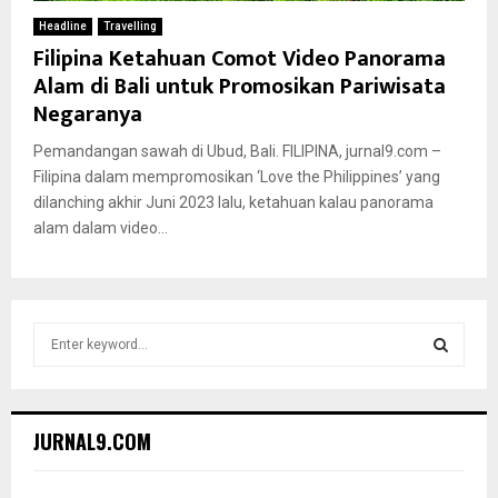
Headline
Travelling
Filipina Ketahuan Comot Video Panorama
Alam di Bali untuk Promosikan Pariwisata
Negaranya
Pemandangan sawah di Ubud, Bali. FILIPINA, jurnal9.com –
Filipina dalam mempromosikan ‘Love the Philippines’ yang
dilanching akhir Juni 2023 lalu, ketahuan kalau panorama
alam dalam video...
S
e
a
S
r
c
E
JURNAL9.COM
h
f
A
o