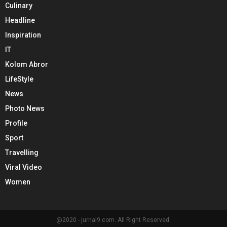
Culinary
Headline
Inspiration
IT
Kolom Abror
LifeStyle
News
Photo News
Profile
Sport
Travelling
Viral Video
Women
@2020 - jurnal9.com. All Right Reserved.