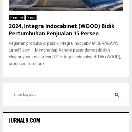
Headline
News
2024, Integra Indocabinet (WOOD) Bidik
Pertumbuhan Penjualan 15 Persen
Kegiatan produksi di pabrik Integra Indocabinet SURABAYA,
jurnal9.com – Menghadapi kondisi pasar domestik dan
ekspor yang masih lesu, PT Integra Indocabinet Tbk (WOOD),
produsen furniture...
S
e
a
S
r
c
E
JURNAL9.COM
h
f
A