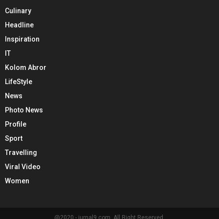
Culinary
Headline
Inspiration
IT
Kolom Abror
LifeStyle
News
Photo News
Profile
Sport
Travelling
Viral Video
Women
@2020 - jurnal9.com. All Right Reserved.