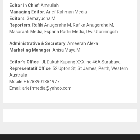
o
Editor in Chief
: Amrullah
r
R
Managing Editor
: Arief Rahman Media
:
Editors
: Gemayudha M
C
Reporters
: Rafiki Anugeraha M, Rafika Anugeraha M,
Masaraafi Media, Espana Radin Media, Dwi Utariningsih
H
Administrative & Secretary
: Ameerah Alexa
Marketing Manager
: Anisa Maya M
Editor’s Office
: Jl. Dukuh Kupang XXXI no.46A Surabaya
Representatif Office
: 52 Upton St, St James, Perth, Western
Australia
Mobile:+ 6288901884977
Email: ariefrmedia@yahoo.com