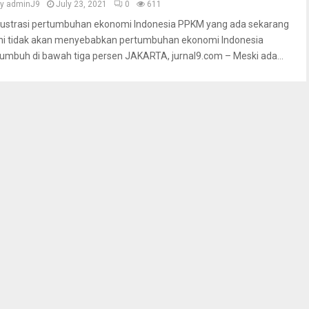
by
adminJ9
July 23, 2021
0
611
Ilustrasi pertumbuhan ekonomi Indonesia PPKM yang ada sekarang
ini tidak akan menyebabkan pertumbuhan ekonomi Indonesia
tumbuh di bawah tiga persen JAKARTA, jurnal9.com – Meski ada...