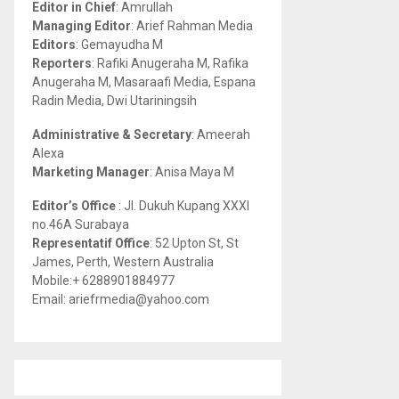
Editor in Chief
: Amrullah
r
R
Managing Editor
: Arief Rahman Media
:
Editors
: Gemayudha M
C
Reporters
: Rafiki Anugeraha M, Rafika
Anugeraha M, Masaraafi Media, Espana
H
Radin Media, Dwi Utariningsih
Administrative & Secretary
: Ameerah
Alexa
Marketing Manager
: Anisa Maya M
Editor’s Office
: Jl. Dukuh Kupang XXXI
no.46A Surabaya
Representatif Office
: 52 Upton St, St
James, Perth, Western Australia
Mobile:+ 6288901884977
Email: ariefrmedia@yahoo.com