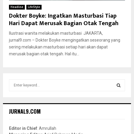
Headline
LifeStyle
Dokter Boyke: Ingatkan Masturbasi Tiap
Hari Dapat Merusak Bagian Otak Tengah
Ilustrasi wanita melakukan masturbasi JAKARTA,
jurnal9.com – Dokter Boyke mengingatkan seseorang yang
sering melakukan masturbasi setiap hari akan dapat
merusak bagian otak tengah. Hal itu...
S
e
a
S
r
c
E
JURNAL9.COM
h
f
A
o
Editor in Chief
: Amrullah
r
R