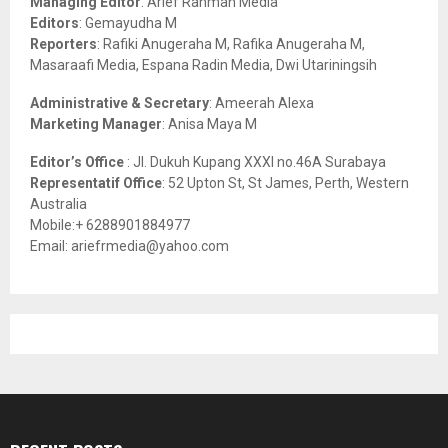
Managing Editor
: Arief Rahman Media
:
Editors
: Gemayudha M
C
Reporters
: Rafiki Anugeraha M, Rafika Anugeraha M,
Masaraafi Media, Espana Radin Media, Dwi Utariningsih
H
Administrative & Secretary
: Ameerah Alexa
Marketing Manager
: Anisa Maya M
Editor’s Office
: Jl. Dukuh Kupang XXXI no.46A Surabaya
Representatif Office
: 52 Upton St, St James, Perth, Western
Australia
Mobile:+ 6288901884977
Email: ariefrmedia@yahoo.com