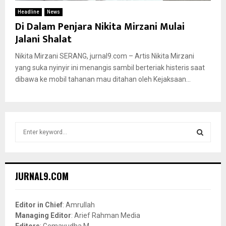
Headline
News
Di Dalam Penjara Nikita Mirzani Mulai
Jalani Shalat
Nikita Mirzani SERANG, jurnal9.com – Artis Nikita Mirzani
yang suka nyinyir ini menangis sambil berteriak histeris saat
dibawa ke mobil tahanan mau ditahan oleh Kejaksaan...
S
e
a
S
r
c
E
JURNAL9.COM
h
f
A
o
Editor in Chief
: Amrullah
r
R
Managing Editor
: Arief Rahman Media
:
Editors
: Gemayudha M