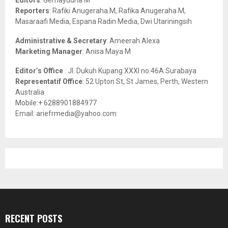
C
Reporters
: Rafiki Anugeraha M, Rafika Anugeraha M,
Masaraafi Media, Espana Radin Media, Dwi Utariningsih
H
Administrative & Secretary
: Ameerah Alexa
Marketing Manager
: Anisa Maya M
Editor’s Office
: Jl. Dukuh Kupang XXXI no.46A Surabaya
Representatif Office
: 52 Upton St, St James, Perth, Western
Australia
Mobile:+ 6288901884977
Email: ariefrmedia@yahoo.com
RECENT POSTS