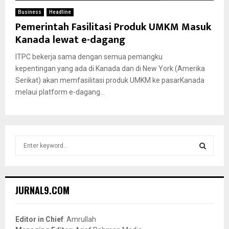
Business
Headline
Pemerintah Fasilitasi Produk UMKM Masuk
Kanada lewat e-dagang
ITPC bekerja sama dengan semua pemangku
kepentingan yang ada di Kanada dan di New York (Amerika
Serikat) akan memfasilitasi produk UMKM ke pasarKanada
melaui platform e-dagang...
S
e
a
S
r
c
E
JURNAL9.COM
h
f
A
o
Editor in Chief
: Amrullah
r
R