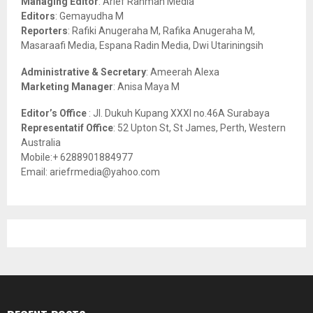
Managing Editor
: Arief Rahman Media
:
Editors
: Gemayudha M
C
Reporters
: Rafiki Anugeraha M, Rafika Anugeraha M,
Masaraafi Media, Espana Radin Media, Dwi Utariningsih
H
Administrative & Secretary
: Ameerah Alexa
Marketing Manager
: Anisa Maya M
Editor’s Office
: Jl. Dukuh Kupang XXXI no.46A Surabaya
Representatif Office
: 52 Upton St, St James, Perth, Western
Australia
Mobile:+ 6288901884977
Email: ariefrmedia@yahoo.com