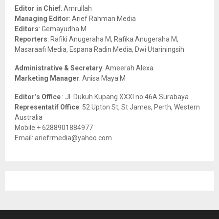
o
Editor in Chief
: Amrullah
r
R
Managing Editor
: Arief Rahman Media
:
Editors
: Gemayudha M
C
Reporters
: Rafiki Anugeraha M, Rafika Anugeraha M,
Masaraafi Media, Espana Radin Media, Dwi Utariningsih
H
Administrative & Secretary
: Ameerah Alexa
Marketing Manager
: Anisa Maya M
Editor’s Office
: Jl. Dukuh Kupang XXXI no.46A Surabaya
Representatif Office
: 52 Upton St, St James, Perth, Western
Australia
Mobile:+ 6288901884977
Email: ariefrmedia@yahoo.com