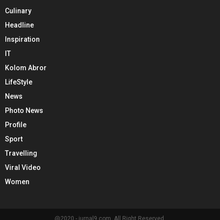
Culinary
Headline
Inspiration
IT
Kolom Abror
LifeStyle
News
Photo News
Profile
Sport
Travelling
Viral Video
Women
@2020 - jurnal9.com. All Right Reserved.