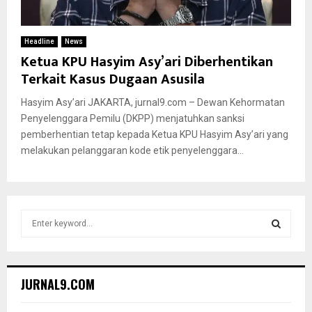
Headline
News
Ketua KPU Hasyim Asy’ari Diberhentikan
Terkait Kasus Dugaan Asusila
Hasyim Asy’ari JAKARTA, jurnal9.com – Dewan Kehormatan
Penyelenggara Pemilu (DKPP) menjatuhkan sanksi
pemberhentian tetap kepada Ketua KPU Hasyim Asy’ari yang
melakukan pelanggaran kode etik penyelenggara...
S
e
a
S
r
c
E
JURNAL9.COM
h
f
A