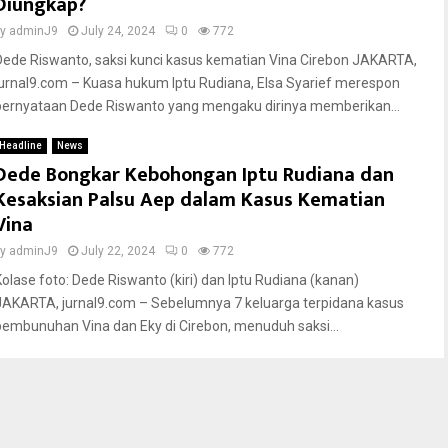
Diungkap?
by
adminJ9
July 24, 2024
0
772
Dede Riswanto, saksi kunci kasus kematian Vina Cirebon JAKARTA,
jurnal9.com – Kuasa hukum Iptu Rudiana, Elsa Syarief merespon
pernyataan Dede Riswanto yang mengaku dirinya memberikan...
Headline
News
Dede Bongkar Kebohongan Iptu Rudiana dan
Kesaksian Palsu Aep dalam Kasus Kematian
Vina
by
adminJ9
July 22, 2024
0
772
Kolase foto: Dede Riswanto (kiri) dan Iptu Rudiana (kanan)
JAKARTA, jurnal9.com – Sebelumnya 7 keluarga terpidana kasus
pembunuhan Vina dan Eky di Cirebon, menuduh saksi...