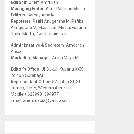
Editor in Chief
: Amrullah
r
R
Managing Editor
: Arief Rahman Media
:
Editors
: Gemayudha M
C
Reporters
: Rafiki Anugeraha M, Rafika
Anugeraha M, Masaraafi Media, Espana
H
Radin Media, Dwi Utariningsih
Administrative & Secretary
: Ameerah
Alexa
Marketing Manager
: Anisa Maya M
Editor’s Office
: Jl. Dukuh Kupang XXXI
no.46A Surabaya
Representatif Office
: 52 Upton St, St
James, Perth, Western Australia
Mobile:+ 6288901884977
Email: ariefrmedia@yahoo.com