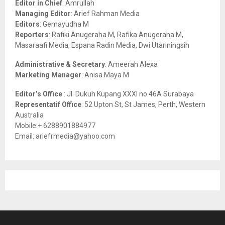
Editor in Chief
: Amrullah
r
R
Managing Editor
: Arief Rahman Media
:
Editors
: Gemayudha M
C
Reporters
: Rafiki Anugeraha M, Rafika Anugeraha M,
Masaraafi Media, Espana Radin Media, Dwi Utariningsih
H
Administrative & Secretary
: Ameerah Alexa
Marketing Manager
: Anisa Maya M
Editor’s Office
: Jl. Dukuh Kupang XXXI no.46A Surabaya
Representatif Office
: 52 Upton St, St James, Perth, Western
Australia
Mobile:+ 6288901884977
Email: ariefrmedia@yahoo.com