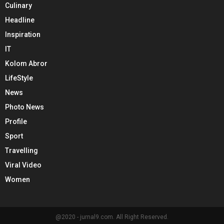
Culinary
Headline
Inspiration
IT
Kolom Abror
LifeStyle
News
Photo News
Profile
Sport
Travelling
Viral Video
Women
@2020 - jurnal9.com. All Right Reserved.