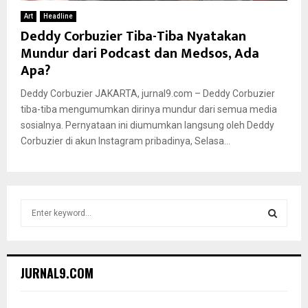
Art
Headline
Deddy Corbuzier Tiba-Tiba Nyatakan
Mundur dari Podcast dan Medsos, Ada
Apa?
Deddy Corbuzier JAKARTA, jurnal9.com – Deddy Corbuzier
tiba-tiba mengumumkan dirinya mundur dari semua media
sosialnya. Pernyataan ini diumumkan langsung oleh Deddy
Corbuzier di akun Instagram pribadinya, Selasa...
S
e
a
S
r
c
E
JURNAL9.COM
h
f
A
o