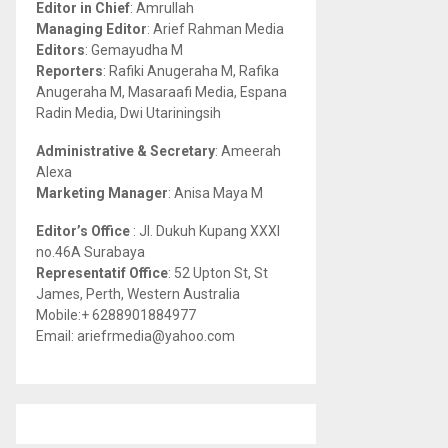
Editor in Chief
: Amrullah
r
R
Managing Editor
: Arief Rahman Media
:
Editors
: Gemayudha M
C
Reporters
: Rafiki Anugeraha M, Rafika
Anugeraha M, Masaraafi Media, Espana
H
Radin Media, Dwi Utariningsih
Administrative & Secretary
: Ameerah
Alexa
Marketing Manager
: Anisa Maya M
Editor’s Office
: Jl. Dukuh Kupang XXXI
no.46A Surabaya
Representatif Office
: 52 Upton St, St
James, Perth, Western Australia
Mobile:+ 6288901884977
Email: ariefrmedia@yahoo.com