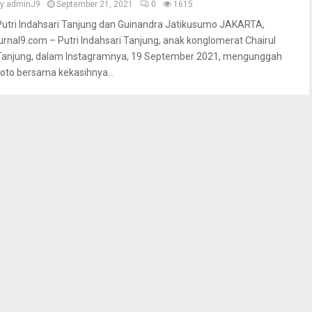
by
adminJ9
September 21, 2021
0
1615
Putri Indahsari Tanjung dan Guinandra Jatikusumo JAKARTA,
jurnal9.com – Putri Indahsari Tanjung, anak konglomerat Chairul
Tanjung, dalam Instagramnya, 19 September 2021, mengunggah
foto bersama kekasihnya...