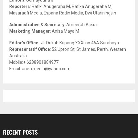
C
Reporters
: Rafiki Anugeraha M, Rafika Anugeraha M,
Masaraafi Media, Espana Radin Media, Dwi Utariningsih
H
Administrative & Secretary
: Ameerah Alexa
Marketing Manager
: Anisa Maya M
Editor’s Office
: Jl. Dukuh Kupang XXXI no.46A Surabaya
Representatif Office
: 52 Upton St, St James, Perth, Western
Australia
Mobile:+ 6288901884977
Email: ariefrmedia@yahoo.com
RECENT POSTS