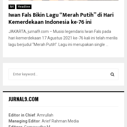
Art
Headline
Iwan Fals Bikin Lagu “Merah Putih” di Hari
Kemerdekaan Indonesia ke-76 ini
JAKARTA, jurnal9.com – Musisi legendaris Iwan Fals pada
hari kemerdekaan 17 Agustus 2021 ke-76 kali ini telah merilis
lagu berjudul “Merah Putih”. Lagu ini merupakan single ...
S
e
a
S
r
c
E
JURNAL9.COM
h
f
A
o
Editor in Chief
: Amrullah
r
R
Managing Editor
: Arief Rahman Media
:
Editors
: Gemayudha M