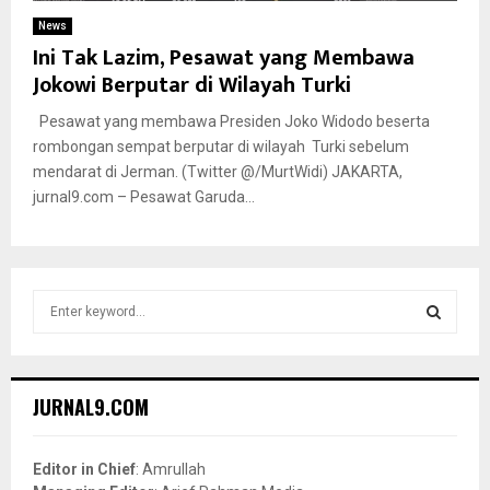
News
Ini Tak Lazim, Pesawat yang Membawa
Jokowi Berputar di Wilayah Turki
Pesawat yang membawa Presiden Joko Widodo beserta
rombongan sempat berputar di wilayah Turki sebelum
mendarat di Jerman. (Twitter @/MurtWidi) JAKARTA,
jurnal9.com – Pesawat Garuda...
S
e
a
S
r
c
E
JURNAL9.COM
h
f
A
o
Editor in Chief
: Amrullah
r
R