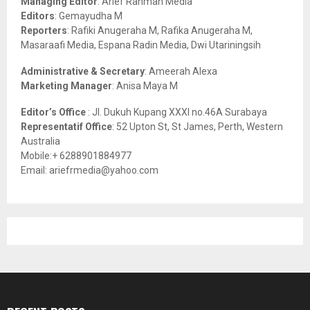
Managing Editor
: Arief Rahman Media
:
Editors
: Gemayudha M
C
Reporters
: Rafiki Anugeraha M, Rafika Anugeraha M,
Masaraafi Media, Espana Radin Media, Dwi Utariningsih
H
Administrative & Secretary
: Ameerah Alexa
Marketing Manager
: Anisa Maya M
Editor’s Office
: Jl. Dukuh Kupang XXXI no.46A Surabaya
Representatif Office
: 52 Upton St, St James, Perth, Western
Australia
Mobile:+ 6288901884977
Email: ariefrmedia@yahoo.com