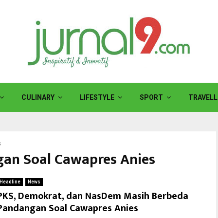
CULINARY
LIFESTYLE
SPORT
TRAVELL
s
gan Soal Cawapres Anies
Headline
News
PKS, Demokrat, dan NasDem Masih Berbeda
Pandangan Soal Cawapres Anies