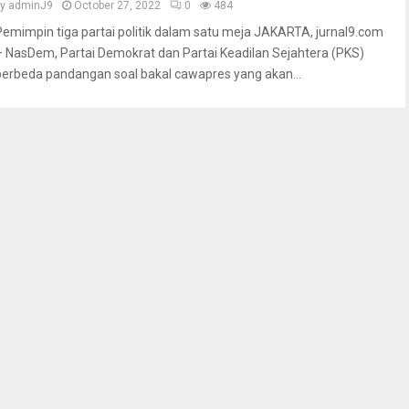
by
adminJ9
October 27, 2022
0
484
Pemimpin tiga partai politik dalam satu meja JAKARTA, jurnal9.com
– NasDem, Partai Demokrat dan Partai Keadilan Sejahtera (PKS)
berbeda pandangan soal bakal cawapres yang akan...