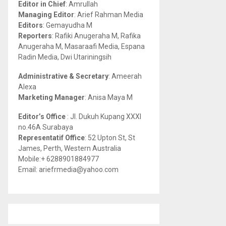
Editor in Chief
: Amrullah
r
R
Managing Editor
: Arief Rahman Media
:
Editors
: Gemayudha M
C
Reporters
: Rafiki Anugeraha M, Rafika
Anugeraha M, Masaraafi Media, Espana
H
Radin Media, Dwi Utariningsih
Administrative & Secretary
: Ameerah
Alexa
Marketing Manager
: Anisa Maya M
Editor’s Office
: Jl. Dukuh Kupang XXXI
no.46A Surabaya
Representatif Office
: 52 Upton St, St
James, Perth, Western Australia
Mobile:+ 6288901884977
Email: ariefrmedia@yahoo.com