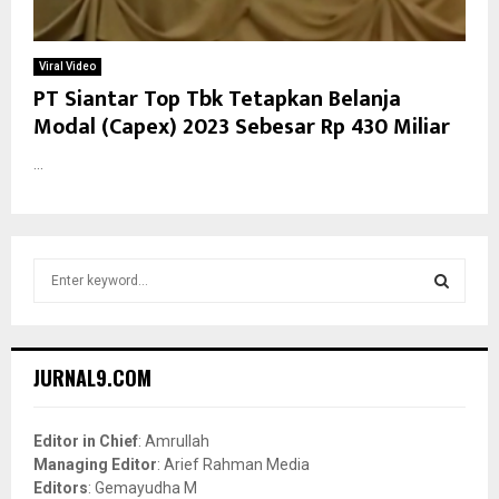
Viral Video
PT Siantar Top Tbk Tetapkan Belanja
Modal (Capex) 2023 Sebesar Rp 430 Miliar
...
S
e
a
S
r
c
E
JURNAL9.COM
h
f
A
o
Editor in Chief
: Amrullah
r
R
Managing Editor
: Arief Rahman Media
:
Editors
: Gemayudha M