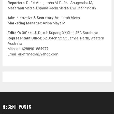
C
Reporters
: Rafiki Anugeraha M, Rafika Anugeraha M,
Masaraafi Media, Espana Radin Media, Dwi Utariningsih
H
Administrative & Secretary
: Ameerah Alexa
Marketing Manager
: Anisa Maya M
Editor’s Office
: Jl. Dukuh Kupang XXXI no.46A Surabaya
Representatif Office
: 52 Upton St, St James, Perth, Western
Australia
Mobile:+ 6288901884977
Email: ariefrmedia@yahoo.com
RECENT POSTS