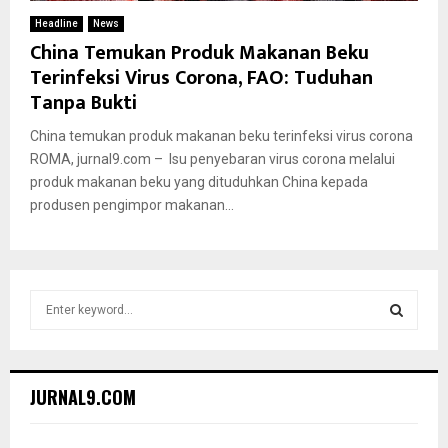
Headline
News
China Temukan Produk Makanan Beku
Terinfeksi Virus Corona, FAO: Tuduhan
Tanpa Bukti
China temukan produk makanan beku terinfeksi virus corona
ROMA, jurnal9.com – Isu penyebaran virus corona melalui
produk makanan beku yang dituduhkan China kepada
produsen pengimpor makanan...
S
e
a
S
r
c
E
JURNAL9.COM
h
f
A
o