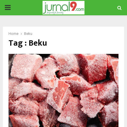
PRIMARY
MENU
Home
Beku
Tag : Beku