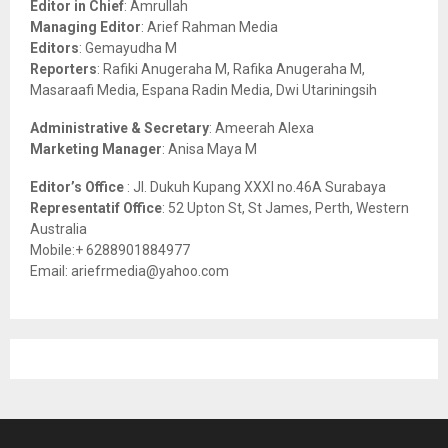
Editor in Chief
: Amrullah
r
R
Managing Editor
: Arief Rahman Media
:
Editors
: Gemayudha M
C
Reporters
: Rafiki Anugeraha M, Rafika Anugeraha M,
Masaraafi Media, Espana Radin Media, Dwi Utariningsih
H
Administrative & Secretary
: Ameerah Alexa
Marketing Manager
: Anisa Maya M
Editor’s Office
: Jl. Dukuh Kupang XXXI no.46A Surabaya
Representatif Office
: 52 Upton St, St James, Perth, Western
Australia
Mobile:+ 6288901884977
Email: ariefrmedia@yahoo.com