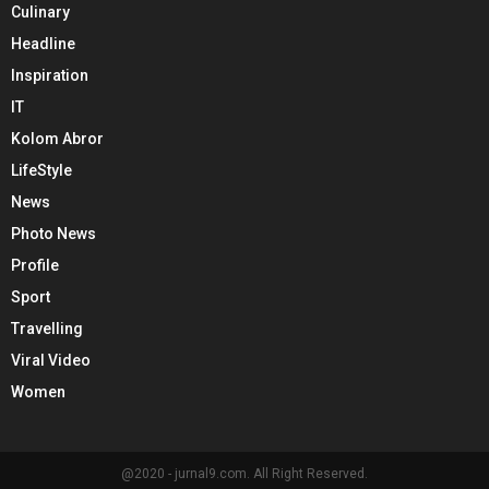
Culinary
Headline
Inspiration
IT
Kolom Abror
LifeStyle
News
Photo News
Profile
Sport
Travelling
Viral Video
Women
@2020 - jurnal9.com. All Right Reserved.