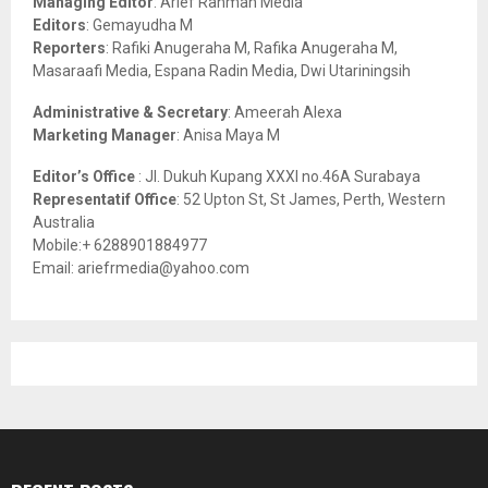
Managing Editor
: Arief Rahman Media
:
Editors
: Gemayudha M
C
Reporters
: Rafiki Anugeraha M, Rafika Anugeraha M,
Masaraafi Media, Espana Radin Media, Dwi Utariningsih
H
Administrative & Secretary
: Ameerah Alexa
Marketing Manager
: Anisa Maya M
Editor’s Office
: Jl. Dukuh Kupang XXXI no.46A Surabaya
Representatif Office
: 52 Upton St, St James, Perth, Western
Australia
Mobile:+ 6288901884977
Email: ariefrmedia@yahoo.com