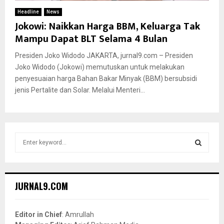
Headline
News
Jokowi: Naikkan Harga BBM, Keluarga Tak
Mampu Dapat BLT Selama 4 Bulan
Presiden Joko Widodo JAKARTA, jurnal9.com – Presiden
Joko Widodo (Jokowi) memutuskan untuk melakukan
penyesuaian harga Bahan Bakar Minyak (BBM) bersubsidi
jenis Pertalite dan Solar. Melalui Menteri...
S
e
a
S
r
c
E
JURNAL9.COM
h
f
A
o
Editor in Chief
: Amrullah
r
R