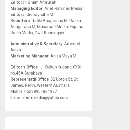
Editor in Chief
: Amrullah
r
R
Managing Editor
: Arief Rahman Media
:
Editors
: Gemayudha M
C
Reporters
: Rafiki Anugeraha M, Rafika
Anugeraha M, Masaraafi Media, Espana
H
Radin Media, Dwi Utariningsih
Administrative & Secretary
: Ameerah
Alexa
Marketing Manager
: Anisa Maya M
Editor’s Office
: Jl. Dukuh Kupang XXXI
no.46A Surabaya
Representatif Office
: 52 Upton St, St
James, Perth, Western Australia
Mobile:+ 6288901884977
Email: ariefrmedia@yahoo.com