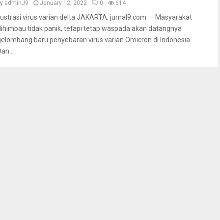
by
adminJ9
January 12, 2022
0
614
Ilustrasi virus varian delta JAKARTA, jurnal9.com – Masyarakat
dihimbau tidak panik, tetapi tetap waspada akan datangnya
gelombang baru penyebaran virus varian Omicron di Indonesia.
an...