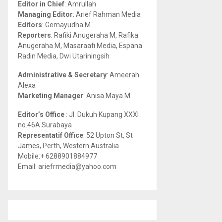
Editor in Chief
: Amrullah
r
R
Managing Editor
: Arief Rahman Media
:
Editors
: Gemayudha M
C
Reporters
: Rafiki Anugeraha M, Rafika
Anugeraha M, Masaraafi Media, Espana
H
Radin Media, Dwi Utariningsih
Administrative & Secretary
: Ameerah
Alexa
Marketing Manager
: Anisa Maya M
Editor’s Office
: Jl. Dukuh Kupang XXXI
no.46A Surabaya
Representatif Office
: 52 Upton St, St
James, Perth, Western Australia
Mobile:+ 6288901884977
Email: ariefrmedia@yahoo.com