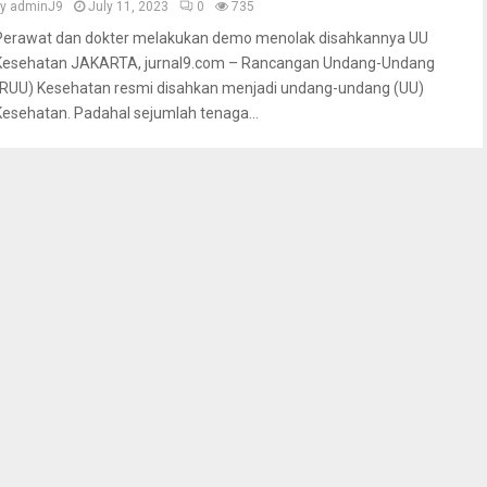
by
adminJ9
July 11, 2023
0
735
Perawat dan dokter melakukan demo menolak disahkannya UU
Kesehatan JAKARTA, jurnal9.com – Rancangan Undang-Undang
(RUU) Kesehatan resmi disahkan menjadi undang-undang (UU)
Kesehatan. Padahal sejumlah tenaga...