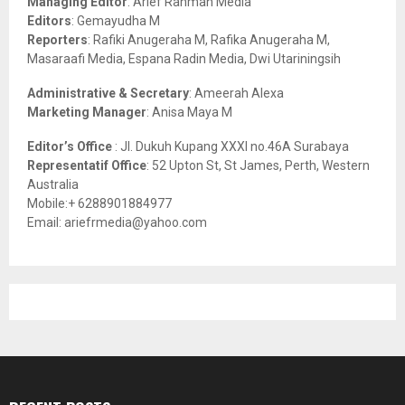
Managing Editor
: Arief Rahman Media
:
Editors
: Gemayudha M
C
Reporters
: Rafiki Anugeraha M, Rafika Anugeraha M,
Masaraafi Media, Espana Radin Media, Dwi Utariningsih
H
Administrative & Secretary
: Ameerah Alexa
Marketing Manager
: Anisa Maya M
Editor’s Office
: Jl. Dukuh Kupang XXXI no.46A Surabaya
Representatif Office
: 52 Upton St, St James, Perth, Western
Australia
Mobile:+ 6288901884977
Email: ariefrmedia@yahoo.com