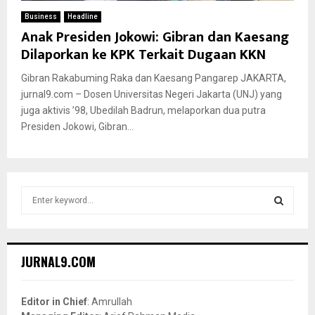
Business
Headline
Anak Presiden Jokowi: Gibran dan Kaesang
Dilaporkan ke KPK Terkait Dugaan KKN
Gibran Rakabuming Raka dan Kaesang Pangarep JAKARTA,
jurnal9.com – Dosen Universitas Negeri Jakarta (UNJ) yang
juga aktivis ’98, Ubedilah Badrun, melaporkan dua putra
Presiden Jokowi, Gibran...
S
e
a
S
r
c
E
JURNAL9.COM
h
f
A
o
Editor in Chief
: Amrullah
r
R