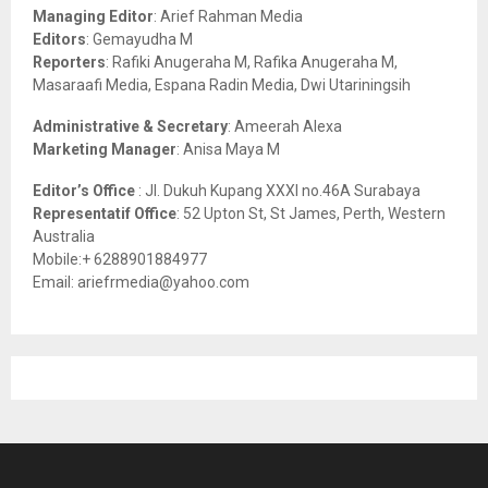
r
R
Managing Editor
: Arief Rahman Media
:
Editors
: Gemayudha M
C
Reporters
: Rafiki Anugeraha M, Rafika Anugeraha M,
Masaraafi Media, Espana Radin Media, Dwi Utariningsih
H
Administrative & Secretary
: Ameerah Alexa
Marketing Manager
: Anisa Maya M
Editor’s Office
: Jl. Dukuh Kupang XXXI no.46A Surabaya
Representatif Office
: 52 Upton St, St James, Perth, Western
Australia
Mobile:+ 6288901884977
Email: ariefrmedia@yahoo.com