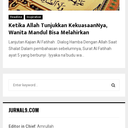
Headline
Inspiration
Ketika Allah Tunjukkan KekuasaanNya,
Wanita Mandul Bisa Melahirkan
Lanjutan Kajian Al Fatihah : Dialog Hamba Dengan Allah Saat
Shalat Dalam pembahasan sebelumnya, Surat Al Fatihah
ayat 5 yang berbunyi : Iyyaka na’budu wa...
S
e
a
S
r
c
E
JURNAL9.COM
h
f
A
o
Editor in Chief
: Amrullah