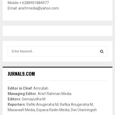
Mobile:+ 6288901884977
Email: ariefrmedia@yahoo.com
S
e
a
S
r
c
E
JURNAL9.COM
h
f
A
o
Editor in Chief
: Amrullah
r
R
Managing Editor
: Arief Rahman Media
:
Editors
: Gemayudha M
C
Reporters
: Rafiki Anugeraha M, Rafika Anugeraha M,
Masaraafi Media, Espana Radin Media, Dwi Utariningsih
H