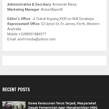
Administrative & Secretary
: Ameerah Alexa
Marketing Manager
: Anisa Maya M
Editor’s Office
: Jl. Dukuh Kupang XXXI no.46A Surabaya
Representatif Office
: 52 Upton St, St James, Perth, Western
Australia
Mobile:+ 6288901884977
Email: ariefrmedia@yahoo.com
RECENT POSTS
Siswa Keracunan Terus Terjadi, Masyarakat
Desak Pemerintah Agar Menghentikan MBG