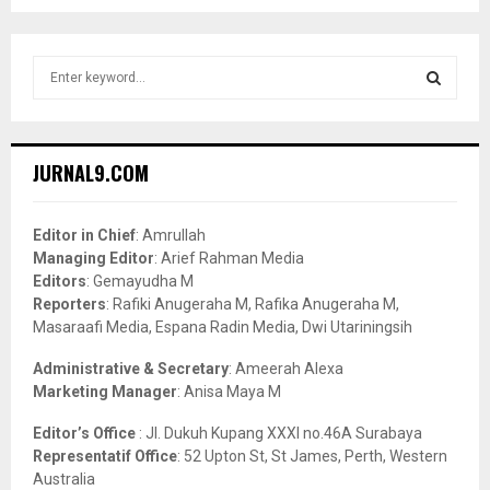
S
e
a
S
r
c
E
JURNAL9.COM
h
f
A
o
Editor in Chief
: Amrullah
r
R
Managing Editor
: Arief Rahman Media
:
Editors
: Gemayudha M
C
Reporters
: Rafiki Anugeraha M, Rafika Anugeraha M,
Masaraafi Media, Espana Radin Media, Dwi Utariningsih
H
Administrative & Secretary
: Ameerah Alexa
Marketing Manager
: Anisa Maya M
Editor’s Office
: Jl. Dukuh Kupang XXXI no.46A Surabaya
Representatif Office
: 52 Upton St, St James, Perth, Western
Australia