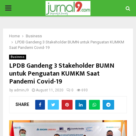
PRIMARY
MENU
Home
Business
LPDB Gandeng 3 Stakeholder BUMN untuk Penguatan KUMKM
Saat Pandemi Covid-19
Business
LPDB Gandeng 3 Stakeholder BUMN
untuk Penguatan KUMKM Saat
Pandemi Covid-19
by
adminJ9
August 11, 2020
0
693
SHARE